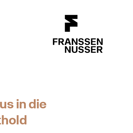
FRANSSEN N
s in die
thold