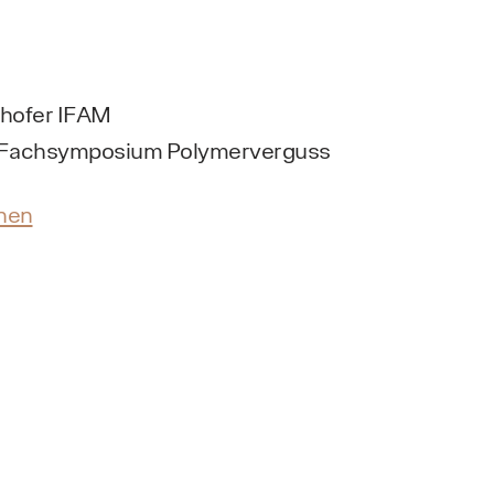
nhofer IFAM
. Fachsymposium Polymerverguss
onen