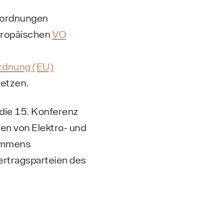
rordnungen
uropäischen
VO
rdnung (EU)
etzen.
die 15. Konferenz
en von Elektro- und
kommens
Vertragsparteien des