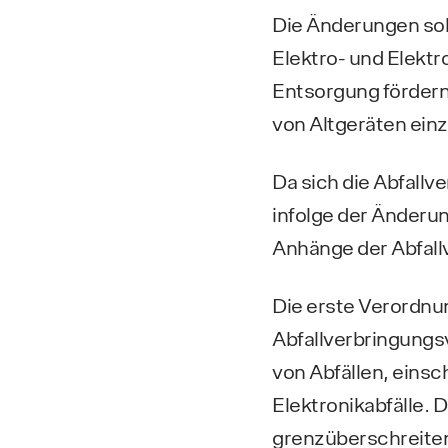
Die Änderungen sol
Elektro- und Elekt
Entsorgung fördern
von Altgeräten ei
Da sich die Abfall
infolge der Änder
Anhänge der Abfal
Die erste Verordnung
Abfallverbringungs
von Abfällen, einsch
Elektronikabfälle. 
grenzüberschreiten