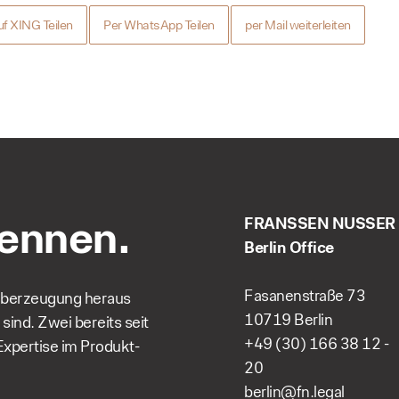
f XING Teilen
Per WhatsApp Teilen
per Mail weiterleiten
kennen.
FRANSSEN NUSSER
Berlin Office
Fasanenstraße 73
berzeugung heraus
10719 Berlin
ind. Zwei bereits seit
+49 (30) 166 38 12 -
Expertise im Produkt-
20
berlin@fn.legal