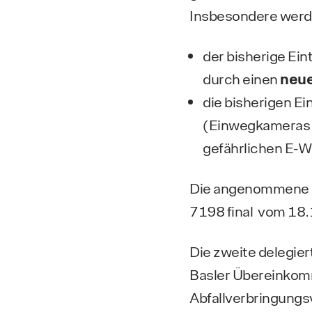
Insbesondere werd
der bisherige Ein
durch einen
neue
die bisherigen E
(Einwegkameras m
gefährlichen E-W
Die angenommene d
7198 final vom 18
Die zweite delegi
Basler Übereinkomm
Abfallverbringungs