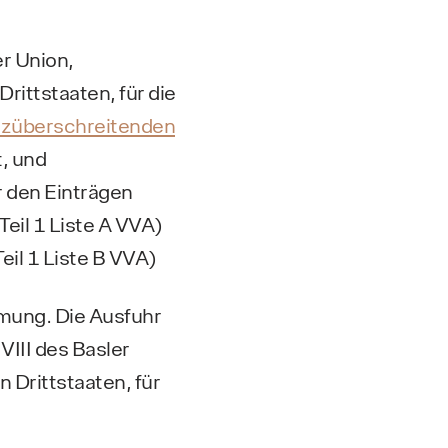
er Union,
Drittstaaten, für die
nzüberschreitenden
, und
r den Einträgen
eil 1 Liste A VVA)
il 1 Liste B VVA)
mmung. Die Ausfuhr
VIII des Basler
Drittstaaten, für