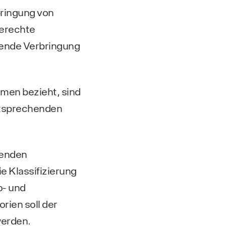
bringung von
gerechte
tende Verbringung
men bezieht, sind
ntsprechenden
ltenden
e Klassifizierung
o- und
rien soll der
werden.