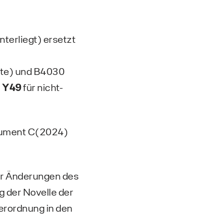
nterliegt) ersetzt
äte) und B4030
g Y49
für nicht-
kument C(2024)
er Änderungen des
 der Novelle der
erordnung in den